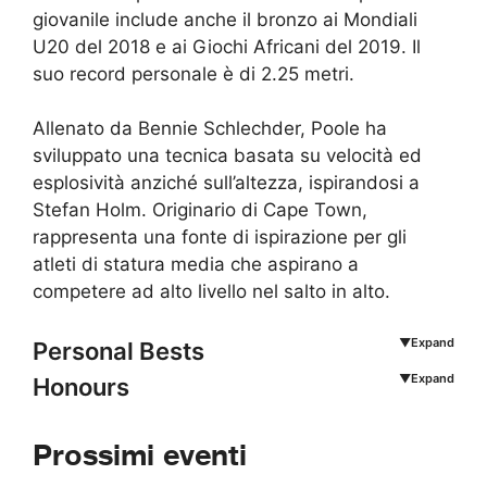
giovanile include anche il bronzo ai Mondiali
U20 del 2018 e ai Giochi Africani del 2019. Il
suo record personale è di 2.25 metri.
Allenato da Bennie Schlechder, Poole ha
sviluppato una tecnica basata su velocità ed
esplosività anziché sull’altezza, ispirandosi a
Stefan Holm. Originario di Cape Town,
rappresenta una fonte di ispirazione per gli
atleti di statura media che aspirano a
competere ad alto livello nel salto in alto.
▼Expand
Personal Bests
▼Expand
Honours
High Jump
2.25
Cape Town (RSA)
04 NOV 2017
World U20 Championships
Prossimi eventi
High Jump
2.25=
Msunduzi Athletics Stadium, Pietermaritzburg (RSA)
19 APR 2024
3°
High Jump
2.23