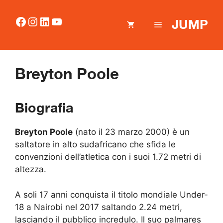
Vai
al
Facebook
Instagram
LinkedIn
YouTube
JUMP
MENU
contenuto
Breyton Poole
Biografia
Breyton Poole
(nato il 23 marzo 2000) è un
saltatore in alto sudafricano che sfida le
convenzioni dell’atletica con i suoi 1.72 metri di
altezza.
A soli 17 anni conquista il titolo mondiale Under-
18 a Nairobi nel 2017 saltando 2.24 metri,
lasciando il pubblico incredulo. Il suo palmares