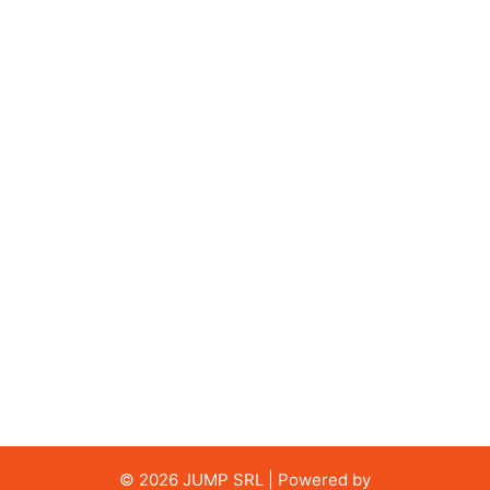
African U20 Championships
1°
High Jump
2.18
African U20 Championships
18 APR 2019
National Championships
1°
High Jump
2.20
South African Championships
25 APR 2025
© 2026 JUMP SRL | Powered by