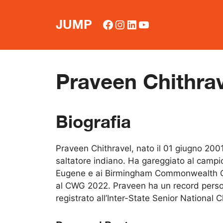
Vai
al
Facebook
Instagram
LinkedIn
YouTube
JUMP
contenuto
Praveen Chithra
Biografia
Praveen Chithravel, nato il 01 giugno 2001
saltatore indiano. Ha gareggiato al camp
Eugene e ai Birmingham Commonwealth G
al CWG 2022. Praveen ha un record perso
registrato all’Inter-State Senior National