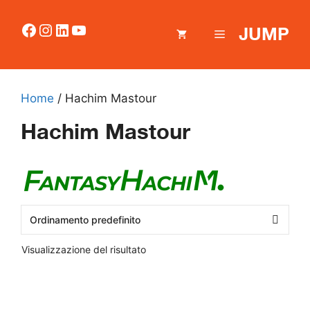
Vai
al
Facebook
Instagram
LinkedIn
YouTube
JUMP
MENU
contenuto
Home
/ Hachim Mastour
Hachim Mastour
Visualizzazione del risultato
Questo
prodotto