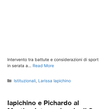
Intervento tra battute e considerazioni di sport
in serata a…
Read More
Categorie
Istituzionali
,
Larissa Iapichino
Iapichino e Pichardo al