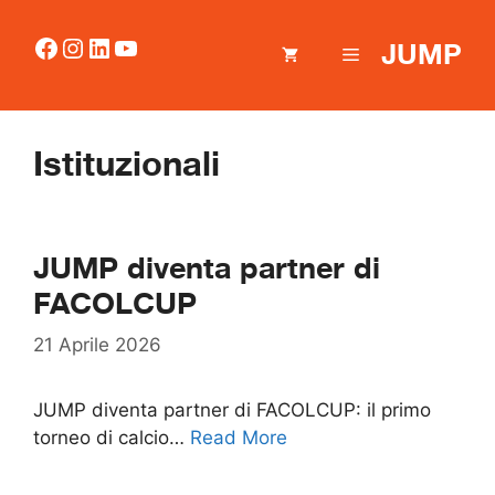
Vai
al
Facebook
Instagram
LinkedIn
YouTube
JUMP
MENU
contenuto
Istituzionali
JUMP diventa partner di
FACOLCUP
21 Aprile 2026
JUMP diventa partner di FACOLCUP: il primo
torneo di calcio…
Read More